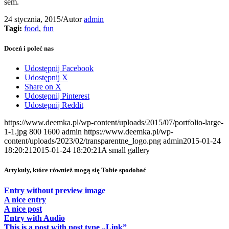
sem.
24 stycznia, 2015
/
Autor
admin
Tagi:
food
,
fun
Doceń i poleć nas
Udostępnij Facebook
Udostępnij X
Share on X
Udostępnij Pinterest
Udostępnij Reddit
https://www.deemka.pl/wp-content/uploads/2015/07/portfolio-large-
1-1.jpg
800
1600
admin
https://www.deemka.pl/wp-
content/uploads/2023/02/transparentne_logo.png
admin
2015-01-24
18:20:21
2015-01-24 18:20:21
A small gallery
Artykuły, które również mogą się Tobie spodobać
Entry without preview image
A nice entry
A nice post
Entry with Audio
This is a post with post type „Link”