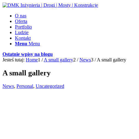
O nas
Oferta
Portfolio
Ludzie
Kontakt
Menu
Menu
Ostatnie wpisy na blogu
Jesteś tutaj:
Home
1
/
A small gallery
2
/
News
3
/
A small gallery
A small gallery
News
,
Personal
,
Uncategorized